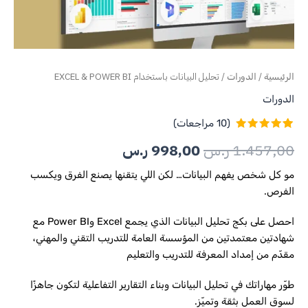
/
/ تحليل البيانات باستخدام EXCEL & POWER BI
الرئيسية
الدورات
الدورات
(
10
مراجعات)
10
تم التقييم
1.457,00
ر.س
998,00
ر.س
بـ
5.00
من
5 بناءً على
تقييم
مو كل شخص يفهم البيانات… لكن اللي يتقنها يصنع الفرق ويكسب
عملاء
الفرص.
احصل على بكج تحليل البيانات الذي يجمع Excel وPower BI مع
شهادتين معتمدتين من المؤسسة العامة للتدريب التقني والمهني،
مقدّم من إمداد المعرفة للتدريب والتعليم
طوّر مهاراتك في تحليل البيانات وبناء التقارير التفاعلية لتكون جاهزًا
لسوق العمل بثقة وتميّز.