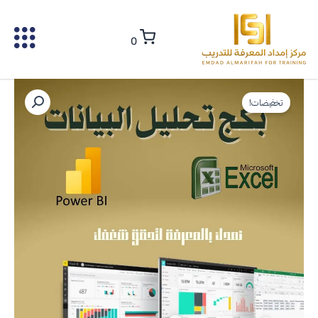
خطي
لى
0
لمحتوى
كمية
السعر
السعر
تحليل
تخفيضات!
الأصلي
الحالي
البيانات
باستخدام
هو:
هو:
EXCEL
&
1.457,00 ر.س.
998,00 ر.س.
POWER
BI