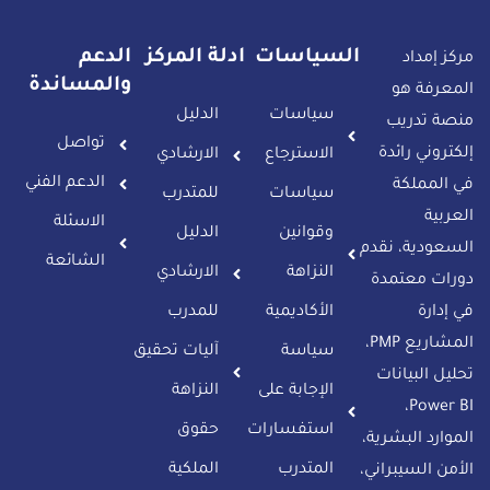
السياسات
ادلة المركز
الدعم
مركز إمداد
والمساندة
المعرفة هو
سياسات
الدليل
منصة تدريب
تواصل
إلكتروني رائدة
الاسترجاع
الارشادي
الدعم الفني
في المملكة
سياسات
للمتدرب
العربية
الاسئلة
وقوانين
الدليل
السعودية، نقدم
الشائعة
النزاهة
الارشادي
دورات معتمدة
في إدارة
الأكاديمية
للمدرب
المشاريع PMP،
سياسة
آليات تحقيق
تحليل البيانات
الإجابة على
النزاهة
Power BI،
استفسارات
حقوق
الموارد البشرية،
المتدرب​
الملكية
الأمن السيبراني،