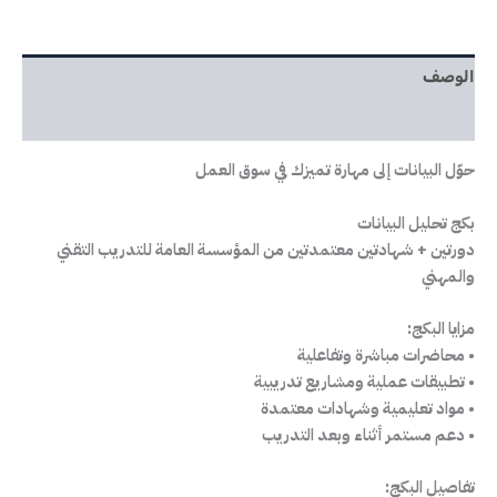
الوصف
مراجعات (5)
حوّل البيانات إلى مهارة تميزك في سوق العمل
بكج تحليل البيانات
دورتين + شهادتين معتمدتين من المؤسسة العامة للتدريب التقني
والمهني
مزايا البكج:
• محاضرات مباشرة وتفاعلية
• تطبيقات عملية ومشاريع تدريبية
• مواد تعليمية وشهادات معتمدة
• دعم مستمر أثناء وبعد التدريب
تفاصيل البكج: