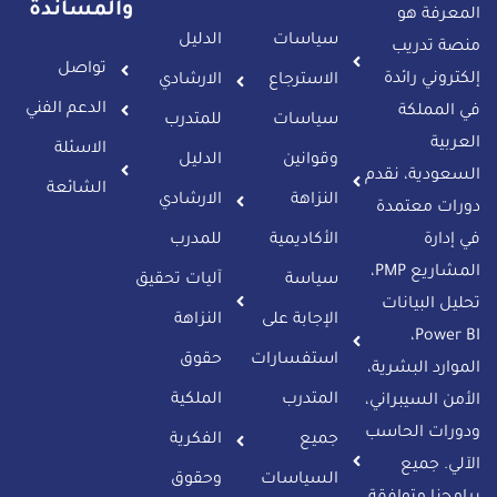
والمساندة
المعرفة هو
سياسات
الدليل
منصة تدريب
تواصل
إلكتروني رائدة
الاسترجاع
الارشادي
الدعم الفني
في المملكة
سياسات
للمتدرب
العربية
الاسئلة
وقوانين
الدليل
السعودية، نقدم
الشائعة
النزاهة
الارشادي
دورات معتمدة
في إدارة
الأكاديمية
للمدرب
المشاريع PMP،
سياسة
آليات تحقيق
تحليل البيانات
الإجابة على
النزاهة
Power BI،
استفسارات
حقوق
الموارد البشرية،
المتدرب​
الملكية
الأمن السيبراني،
ودورات الحاسب
جميع
الفكرية
الآلي. جميع
السياسات
وحقوق