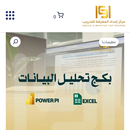
خطي
لى
0
لمحتوى
كمية
السعر
السعر
بكج
تخفيضات!
الأصلي
الحالي
تحليل
البيانات
هو:
هو:
باستخدام
EXCEL
1.457,00 ر.س.
998,00 ر.س.
&
POWER
BI