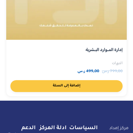
إدارة المـوارد البـشرية
الدورات
799,00
ر.س
499,00
ر.س
إضافة إلى السلة
السياسات
ادلة المركز
الدعم
مركز إمداد