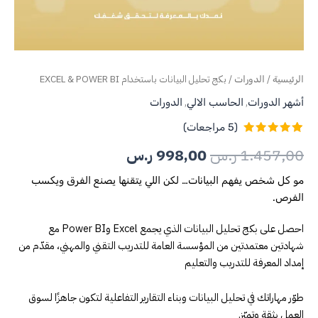
/
/ بكج تحليل البيانات باستخدام EXCEL & POWER BI
الرئيسية
الدورات
,
,
أشهر الدورات
الحاسب الالي
الدورات
(
5
مراجعات)
5
تم التقييم
1.457,00
ر.س
998,00
ر.س
بـ
5.00
من
5 بناءً على
تقييم
مو كل شخص يفهم البيانات… لكن اللي يتقنها يصنع الفرق ويكسب
عملاء
الفرص.
احصل على بكج تحليل البيانات الذي يجمع Excel وPower BI مع
شهادتين معتمدتين من المؤسسة العامة للتدريب التقني والمهني، مقدّم من
إمداد المعرفة للتدريب والتعليم
طوّر مهاراتك في تحليل البيانات وبناء التقارير التفاعلية لتكون جاهزًا لسوق
العمل بثقة وتميّز.